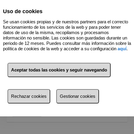
Select Language
▼
Uso de cookies
637591653
Se usan cookies propias y de nuestros partners para el correcto
funcionamiento de los servicios de la web y para poder tener
datos de uso de la misma, recopilamos y procesamos
información no sensible. Las cookies son guardadas durante un
periodo de 12 meses. Puedes consultar más información sobre la
política de cookies de la web y acceder a su configuración
aquí
.
BUSCADOR
Inmuebles en venta
Aceptar todas las cookies y seguir navegando
¿Dónde quieres buscar?
Provincia
Rechazar cookies
Gestionar cookies
Provincia
Busca por referencia, precio, tipo...
Barcelona (8)
Buscar
Málaga (1)
Ourense (1)