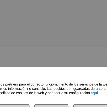
*
Apellidos
os partners para el correcto funcionamiento de los servicios de la w
amos información no sensible. Las cookies son guardadas durante u
política de cookies de la web y acceder a su configuración
aquí
.
*
E-mail