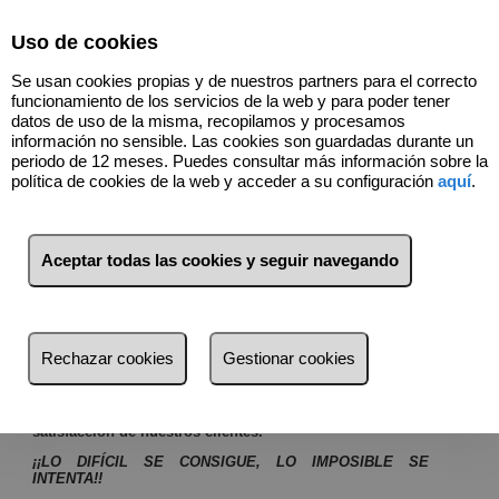
Select Language
▼
Uso de cookies
637591653
Se usan cookies propias y de nuestros partners para el correcto
funcionamiento de los servicios de la web y para poder tener
datos de uso de la misma, recopilamos y procesamos
información no sensible. Las cookies son guardadas durante un
Quiénes somos
periodo de 12 meses. Puedes consultar más información sobre la
política de cookies de la web y acceder a su configuración
aquí
.
Fincas Fanny
FINCAS FANNY
es una empresa inmobiliaria
Aceptar todas las cookies y seguir navegando
especializada en el sector inmobiliario en Segur de
Calafell.
Empresa dedicada al sector inmobiliario cuyo objetivo es
encontrar la vivienda que mejor se adapte a usted. Si no la
tenemos, nuestro equipo de profesionales se encargará de
Rechazar cookies
Gestionar cookies
encontrarla a la mayor brevedad posible para satisfacer sus
necesidades.
Siempre perseguimos conseguir la
lealtad
,
confianza y
satisfacción de nuestros clientes.
¡¡LO DIFÍCIL SE CONSIGUE, LO IMPOSIBLE SE
INTENTA!!