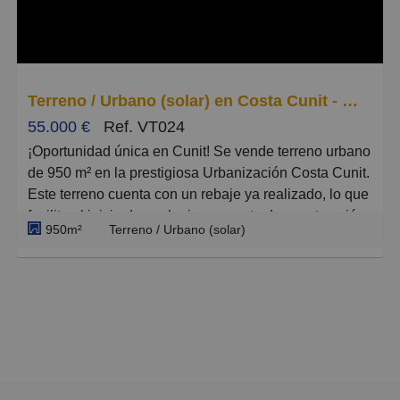
visibilidad. Rodeado de todos los servicios
necesarios, este local es una joya esperando a ser
descubierta. ¡No pierdas la oportunidad de visitarlo y
dejarte conquistar por su potencial!
Terreno / Urbano (solar) en Costa Cunit - Els Jardins - Els Rosers, Cunit
55.000 €
Ref. VT024
¡Oportunidad única en Cunit! Se vende terreno urbano
de 950 m² en la prestigiosa Urbanización Costa Cunit.
Este terreno cuenta con un rebaje ya realizado, lo que
facilita el inicio de cualquier proyecto de construcción.
950m²
Terreno / Urbano (solar)
Además, incluye un estudio topográfico y planos de
vivienda, ahorrándote tiempo y dinero en trámites
iniciales. Disfruta de unas vistas impresionantes al
mar y a la montaña desde tu futura casa. La zona está
completamente urbanizada y dispone de todos los
servicios: agua, luz, alcantarillado, alumbrado público
y aceras.