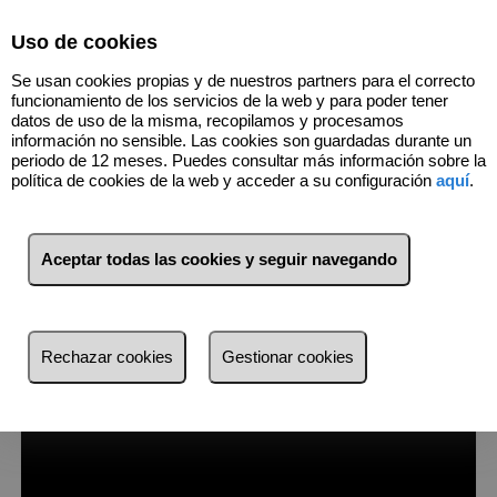
Select Language
▼
Uso de cookies
637591653
Se usan cookies propias y de nuestros partners para el correcto
funcionamiento de los servicios de la web y para poder tener
datos de uso de la misma, recopilamos y procesamos
información no sensible. Las cookies son guardadas durante un
2
Inmuebles
Cunit (Tarragona)
periodo de 12 meses. Puedes consultar más información sobre la
política de cookies de la web y acceder a su configuración
aquí
.
Lista
Mapa
Filtros
Aceptar todas las cookies y seguir navegando
más reciente
más reciente
Rechazar cookies
Gestionar cookies
Menos reciente
Baratos
Caros
Pequeños