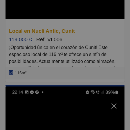
Grandes
Local en Nucli Antic, Cunit
119.000 €
Ref. VL006
¡Oportunidad única en el corazón de Cunit! Este
espacioso local de 116 m² te ofrece un sinfín de
posibilidades. Actualmente utilizado como almacén,
su versatilidad te permite transformarlo en el negocio
116m²
que siempre has soñado. Con una ubicación
inmejorable, a solo 150 metros de la playa y a un
cómodo paseo de 5 minutos de la estación de tren,
este local es perfecto para atraer tanto a residentes
como a turistas. Además, cuenta con un altillo que
optimiza el espacio y dos estancias que facilitan la
organización de tu proyecto. Su fachada de 5 metros
lineales a pie de calle garantiza una excelente