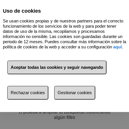
Select Language
▼
Uso de cookies
637591653
Se usan cookies propias y de nuestros partners para el correcto
funcionamiento de los servicios de la web y para poder tener
datos de uso de la misma, recopilamos y procesamos
información no sensible. Las cookies son guardadas durante un
periodo de 12 meses. Puedes consultar más información sobre la
política de cookies de la web y acceder a su configuración
aquí
.
Filtros
más reciente
Aceptar todas las cookies y seguir navegando
más reciente
Menos reciente
No hay nada por aquí :)
Rechazar cookies
Gestionar cookies
Baratos
Volver a buscar
Caros
O prueba a ampliar tu búsqueda modificando
Pequeños
algún filtro
Grandes